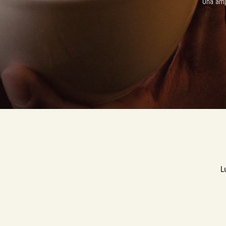
Una ampl
L