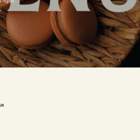
a región.
ua