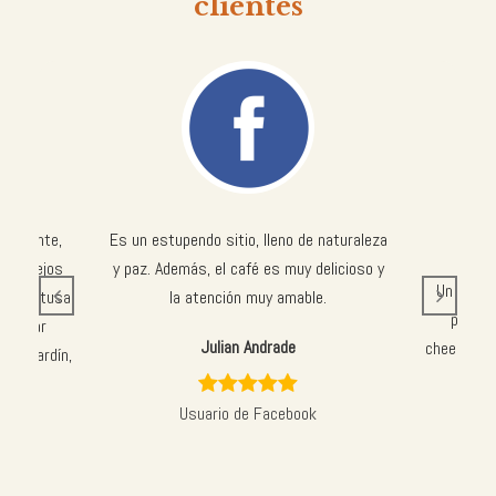
clientes
 elegante,
Es un estupendo sitio, lleno de naturaleza
a festejos
y paz. Además, el café es muy delicioso y
Un lugar
nal pastusa
la atención muy amable.
para t
 probar
Julian Andrade
cheesecake
del jardín,
varie
Usuario de Facebook