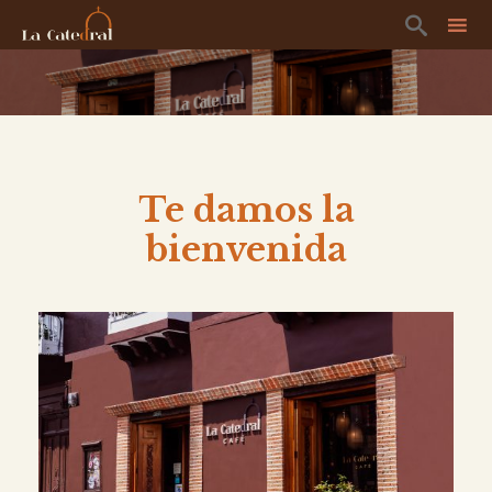

Ski
to
co
Te damos la
bienvenida