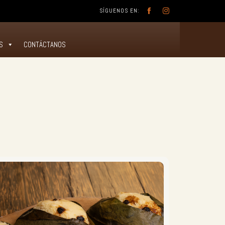
SÍGUENOS EN:


Skip
to
S
CONTÁCTANOS
content