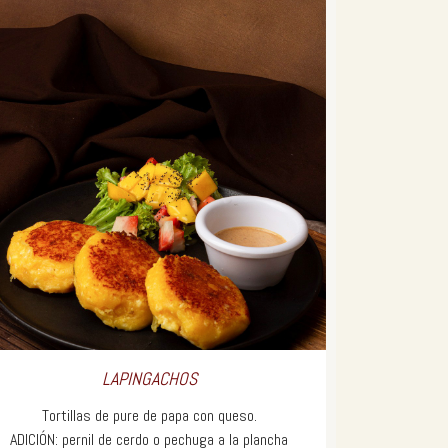
LAPINGACHOS
Tortillas de pure de papa con queso.
ADICIÓN: pernil de cerdo o pechuga a la plancha