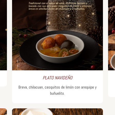
PLATO NAVIDEÑO
Breva, chilacuan, casquitos de limón con arequipe y
buñuelito.